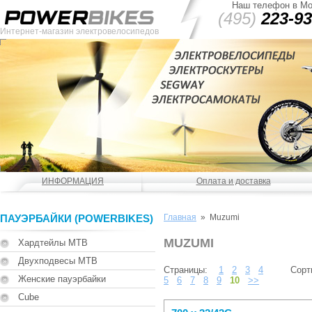
Наш телефон в Мо
(495)
223-93
Интернет-магазин электровелосипедов
ИНФОРМАЦИЯ
Оплата и доставка
ПАУЭРБАЙКИ (POWERBIKES)
Главная
» Muzumi
MUZUMI
Хардтейлы MTB
Двухподвесы MTB
Страницы:
1
2
3
4
Сорт
Женские пауэрбайки
5
6
7
8
9
10
>>
Cube