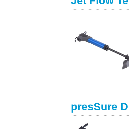
Jet Flow Te
presSure D