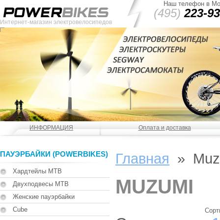
Наш телефон в Мо
(495)
223-93
Интернет-магазин электровелосипедов
ИНФОРМАЦИЯ
Оплата и доставка
ПАУЭРБАЙКИ (POWERBIKES)
Главная
» Muz
Хардтейлы MTB
MUZUMI
Двухподвесы MTB
Женские пауэрбайки
Cube
Сорт