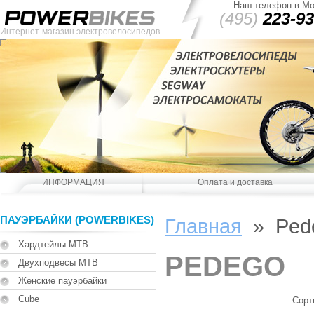
Наш телефон в Мо
(495)
223-93
Интернет-магазин электровелосипедов
ИНФОРМАЦИЯ
Оплата и доставка
ПАУЭРБАЙКИ (POWERBIKES)
Главная
» Ped
Хардтейлы MTB
PEDEGO
Двухподвесы MTB
Женские пауэрбайки
Cube
Сорт