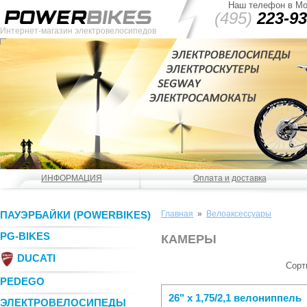
Наш телефон в Мо
(495)
223-93
Интернет-магазин электровелосипедов
ИНФОРМАЦИЯ
Оплата и доставка
ПАУЭРБАЙКИ (POWERBIKES)
Главная
»
Велоаксессуары
PG-BIKES
КАМЕРЫ
DUCATI
Сорт
PEDEGO
26" x 1,75/2,1 велониппель
ЭЛЕКТРОВЕЛОСИПЕДЫ