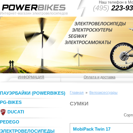
Наш телефон в Мо
(495)
223-93
Интернет-магазин электровелосипедов
ИНФОРМАЦИЯ
Оплата и доставка
ПАУЭРБАЙКИ (POWERBIKES)
Главная
»
Велоаксессуары
PG-BIKES
СУМКИ
DUCATI
Сорт
PEDEGO
MobiPack Twin 17
ЭЛЕКТРОВЕЛОСИПЕДЫ