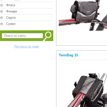
Фляги
Фонари
Седла
Сумки
Ресурсы по теме
TwinBag 15