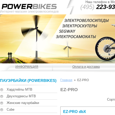
Наш телефон в Мо
(495)
223-93
Интернет-магазин электровелосипедов
ИНФОРМАЦИЯ
Оплата и доставка
ПАУЭРБАЙКИ (POWERBIKES)
Главная
» EZ-PRO
EZ-PRO
Хардтейлы MTB
Двухподвесы MTB
Сорт
Женские пауэрбайки
Cube
EZ-PRO dbX