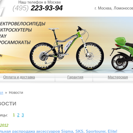
Наш телефон в Москве
(495)
223-93-94
г. Москва, Ломоносов
Оплата и доставка
Гарантия
Мастерская
ая
»
Новости
ВОСТИ
ницы:
1
2
3
.2012
ьная распродажа аксессуаров Sigma, SKS, Sportourer, Elite!