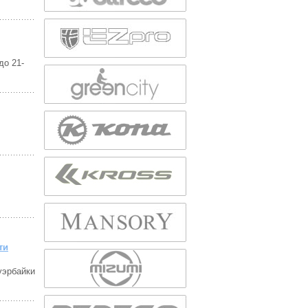
до 21-
ти
уэрбайки