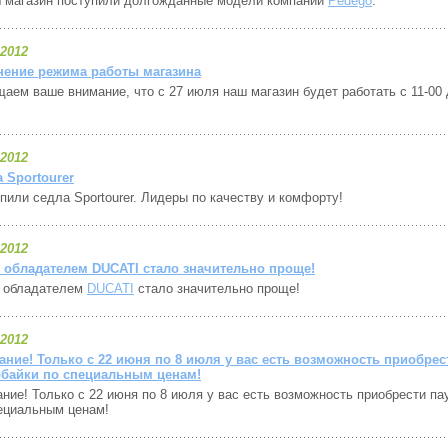
 магазин поступили долгожданные модели компании
Pedego
.
.2012
нение режима работы магазина
аем ваше внимание, что с 27 июля наш магазин будет работать с 11-00 
.2012
 Sportourer
пили седла Sportourer. Лидеры по качеству и комфорту!
.2012
 обладателем DUCATI стало значительно проще!
ь обладателем
DUCATI
стало значительно проще!
.2012
ние! Только с 22 июня по 8 июля у вас есть возможность приобрес
рбайки по специальным ценам!
ние! Только с 22 июня по 8 июля у вас есть возможность приобрести па
ециальным ценам!