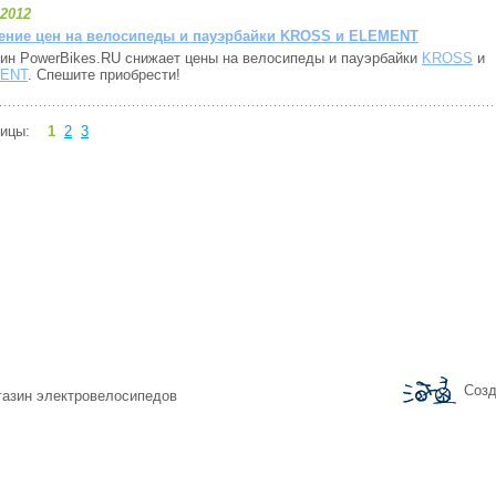
.2012
ение цен на велосипеды и пауэрбайки KROSS и ELEMENT
ин PowerBikes.RU снижает цены на велосипеды и пауэрбайки
KROSS
и
ENT
. Спешите приобрести!
ницы:
1
2
3
Созд
агазин электровелосипедов