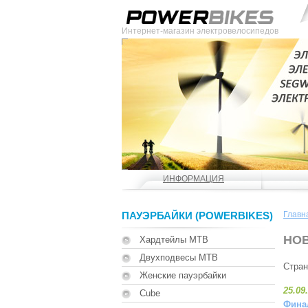
Интернет-магазин электровелосипедов
ИНФОРМАЦИЯ
ПАУЭРБАЙКИ (POWERBIKES)
Главн
НО
Хардтейлы MTB
Двухподвесы MTB
Стра
Женские пауэрбайки
25.09
Cube
Финал