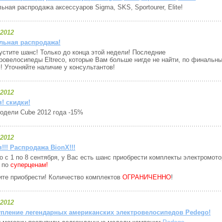
ьная распродажа аксессуаров Sigma, SKS, Sportourer, Elite!
.2012
льная распродажа!
устите шанс! Только до конца этой недели! Последние
ровелосипеды Eltreco, которые Вам больше нигде не найти, по финальн
! Уточняйте наличие у консультантов!
.2012
! скидки!
одели Cube 2012 года -15%
.2012
!!! Распродажа BionX!!!
о с 1 по 8 сентября, у Вас есть шанс приобрести комплекты электромот
по
суперценам!
те приобрести! Количество комплектов
ОГРАНИЧЕННО
!
.2012
упление легендарных американских электровелосипедов Pedego!