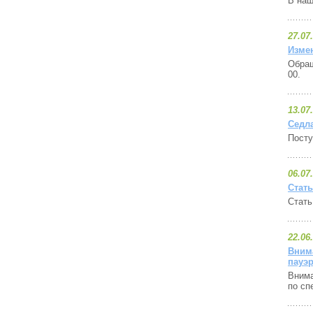
В наш
27.07
Изме
Обращ
00.
13.07
Седла
Посту
06.07
Стать
Стат
22.06
Внима
пауэ
Внима
по сп