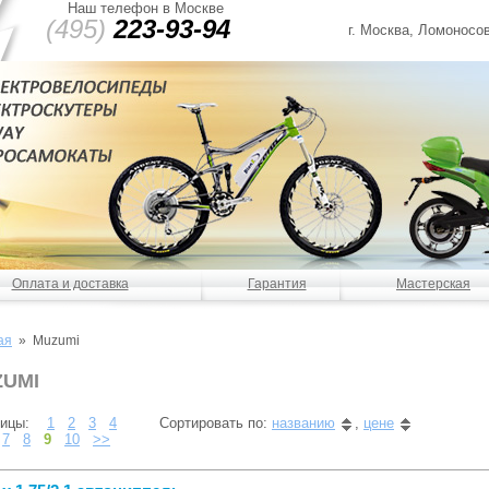
Наш телефон в Москве
(495)
223-93-94
г. Москва, Ломоносов
Оплата и доставка
Гарантия
Мастерская
ая
» Muzumi
UMI
ницы:
1
2
3
4
Сортировать по:
названию
,
цене
7
8
9
10
>>