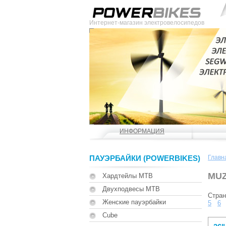
Интернет-магазин электровелосипедов
ИНФОРМАЦИЯ
ПАУЭРБАЙКИ (POWERBIKES)
Главн
MUZ
Хардтейлы MTB
Двухподвесы MTB
Стра
Женские пауэрбайки
5
6
Cube