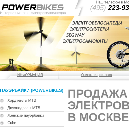
Наш телефон в Мо
(495)
223-93
Интернет-магазин электровелосипедов
ИНФОРМАЦИЯ
Оплата и доставка
ПРОДАЖА
ПАУЭРБАЙКИ (POWERBIKES)
Хардтейлы MTB
ЭЛЕКТРО
Двухподвесы MTB
В МОСКВЕ
Женские пауэрбайки
Cube