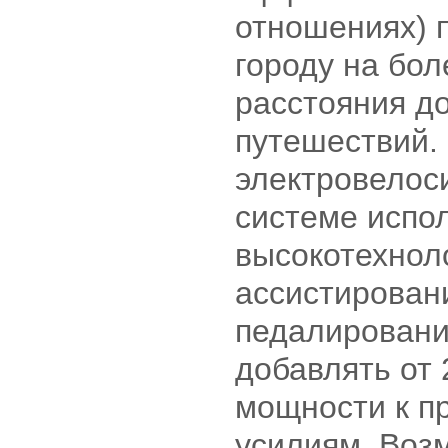
отношениях) 
городу на бо
расстояния до
путешествий.
электровелоси
системе испо
высокотехнол
ассистирован
педалировани
добавлять от
мощности к п
усилиям. Воз