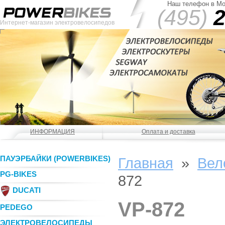
Наш телефон в Мо
(495)
2
Интернет-магазин электровелосипедов
ИНФОРМАЦИЯ
Оплата и доставка
ПАУЭРБАЙКИ (POWERBIKES)
Главная
»
Вел
PG-BIKES
872
DUCATI
VP-872
PEDEGO
ЭЛЕКТРОВЕЛОСИПЕДЫ