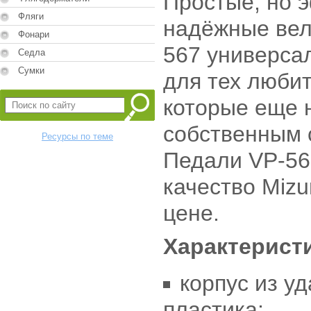
Простые, но 
Фляги
надёжные вел
Фонари
567 универса
Седла
Сумки
для тех люби
которые еще 
собственным 
Ресурсы по теме
Педали VP-56
качество Miz
цене.
Характерист
корпус из у
пластика;