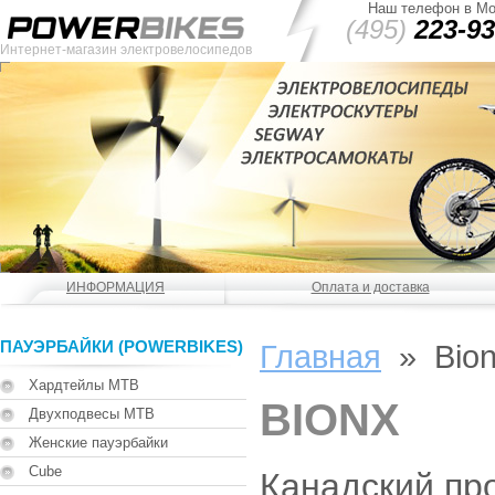
Наш телефон в Мо
(495)
223-93
Интернет-магазин электровелосипедов
ИНФОРМАЦИЯ
Оплата и доставка
ПАУЭРБАЙКИ (POWERBIKES)
Главная
» Bio
Хардтейлы MTB
BIONX
Двухподвесы MTB
Женские пауэрбайки
Cube
Канадский пр