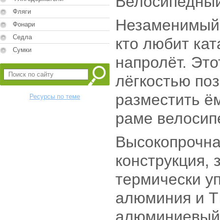
Велосипедный
Фляги
Незаменимый 
Фонари
Седла
кто любит кат
Сумки
напролёт. Эт
лёгкостью по
разместить ём
Ресурсы по теме
раме велосип
Высокопрочна
конструкция, 
термически у
алюминия и T
алюминиевый 