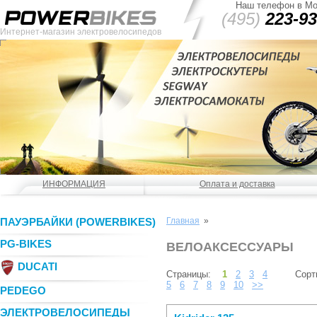
Наш телефон в Мо
(495)
223-93
Интернет-магазин электровелосипедов
ИНФОРМАЦИЯ
Оплата и доставка
ПАУЭРБАЙКИ (POWERBIKES)
Главная
»
PG-BIKES
ВЕЛОАКСЕССУАРЫ
DUCATI
Страницы:
1
2
3
4
Сорт
5
6
7
8
9
10
>>
PEDEGO
ЭЛЕКТРОВЕЛОСИПЕДЫ