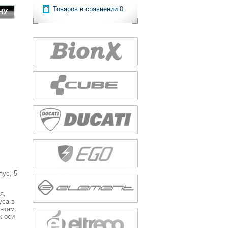
Товаров в сравнении:
0
ус, 5
я,
уса в
нтам.
к оси