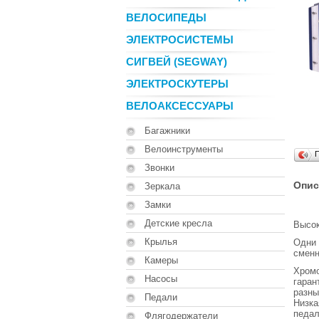
ВЕЛОСИПЕДЫ
ЭЛЕКТРОСИСТЕМЫ
СИГВЕЙ (SEGWAY)
ЭЛЕКТРОСКУТЕРЫ
ВЕЛОАКСЕССУАРЫ
Багажники
Велоинструменты
Звонки
Опис
Зеркала
Замки
Детские кресла
Высок
Крылья
Одни 
сменн
Камеры
Хромо
Насосы
гаран
разны
Педали
Низка
педал
Флягодержатели