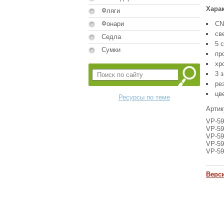
Харак
Фляги
Фонари
CN
св
Седла
5 
Сумки
пр
хр
3 
рез
цв
Ресурсы по теме
Артик
VP-59
VP-59
VP-59
VP-59
VP-59
Верс