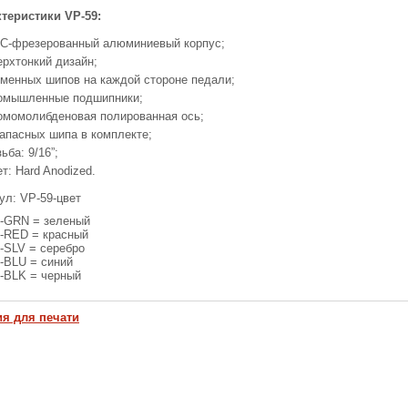
теристики VP-59:
C-фрезерованный алюминиевый корпус;
ерхтонкий дизайн;
сменных шипов на каждой стороне педали;
омышленные подшипники;
омомолибденовая полированная ось;
запасных шипа в комплекте;
ьба: 9/16”;
ет: Hard Anodized.
ул: VP-59-цвет
-GRN = зеленый
-RED = красный
-SLV = серебро
-BLU = синий
-BLK = черный
ия для печати