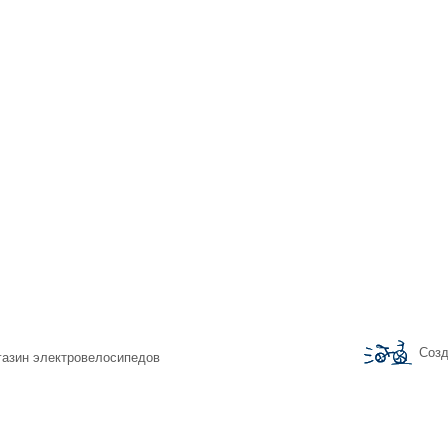
Созд
агазин электровелосипедов