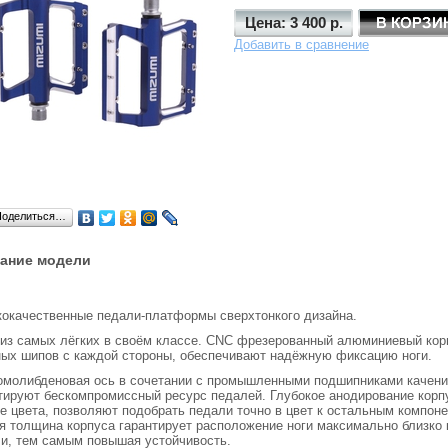
Цена: 3 400 р.
Добавить в сравнение
Поделиться…
ание модели
окачественные педали-платформы сверхтонкого дизайна.
из самых лёгких в своём классе. CNC фрезерованный алюминиевый корп
ых шипов с каждой стороны, обеспечивают надёжную фиксацию ноги.
молибденовая ось в сочетании с промышленными подшипниками качени
тируют бескомпромиссный ресурс педалей. Глубокое анодирование корп
е цвета, позволяют подобрать педали точно в цвет к остальным компоне
я толщина корпуса гарантирует расположение ноги максимально близко 
и, тем самым повышая устойчивость.