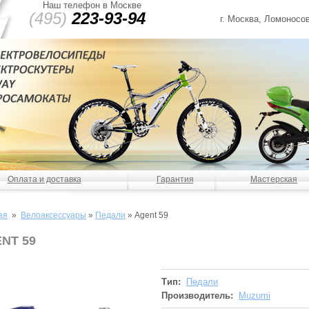
Наш телефон в Москве
(495)
223-93-94
г. Москва, Ломоносов
Оплата и доставка
Гарантия
Мастерская
ая
»
Велоаксессуары
»
Педали
»
Agent 59
NT 59
Тип:
Педали
Производитель:
Muzumi