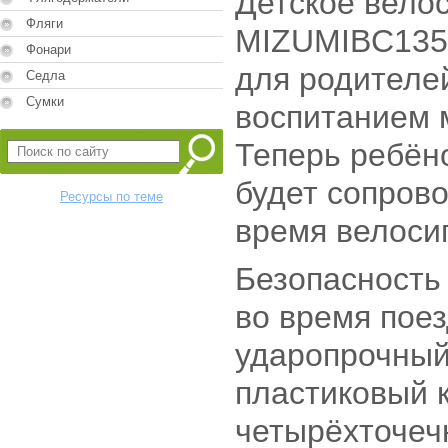
Детское вело
Фляги
MIZUMIBC135
Фонари
для родителе
Седла
Сумки
воспитанием 
Теперь ребён
будет сопрово
Ресурсы по теме
время велоси
Безопасность
во время пое
ударопрочный
пластиковый 
четырёхточеч