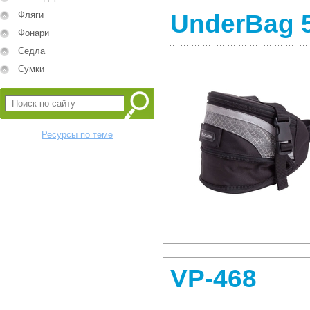
Фляги
UnderBag 
Фонари
Седла
Сумки
Ресурсы по теме
VP-468