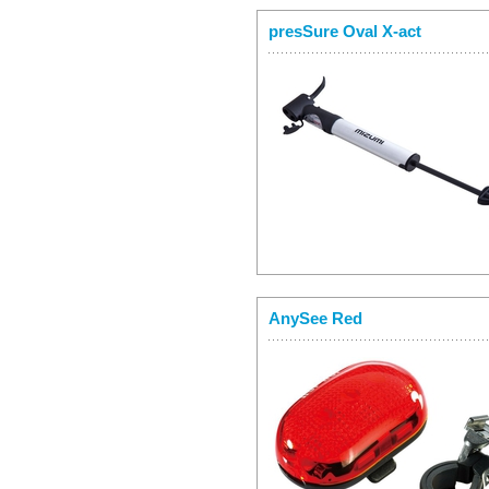
presSure Oval X-act
AnySee Red