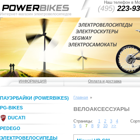
Наш телефон в Мо
(495)
223-93
Интернет-магазин электровелосипедов
ИНФОРМАЦИЯ
Оплата и доставка
ПАУЭРБАЙКИ (POWERBIKES)
Главная
»
PG-BIKES
ВЕЛОАКСЕССУАРЫ
DUCATI
Страницы:
1
2
3
4
Сорт
5
6
7
8
9
10
>>
PEDEGO
ЭЛЕКТРОВЕЛОСИПЕДЫ