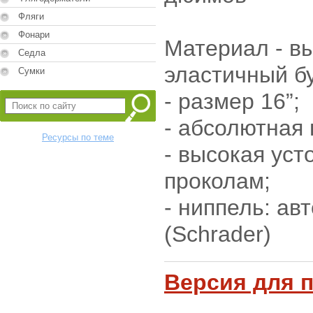
Фляги
Фонари
Материал - в
Седла
эластичный б
Сумки
- размер 16”;
- абсолютная 
Ресурсы по теме
- высокая уст
проколам;
- ниппель: а
(Sсhrader)
Версия для 