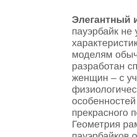
Элегантный 
пауэрбайк не 
характеристи
моделям обыч
разработан с
женщин – с у
физиологичес
особенностей
прекрасного п
Геометрия ра
пауэрбайков 