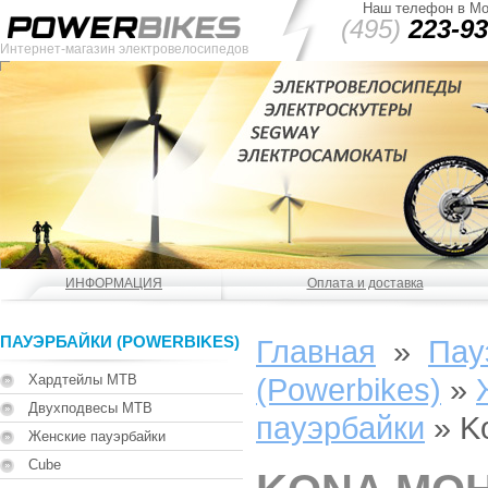
Наш телефон в Мо
(495)
223-93
Интернет-магазин электровелосипедов
ИНФОРМАЦИЯ
Оплата и доставка
ПАУЭРБАЙКИ (POWERBIKES)
Главная
»
Пау
Хардтейлы MTB
(Powerbikes)
»
Двухподвесы MTB
пауэрбайки
»
K
Женские пауэрбайки
Cube