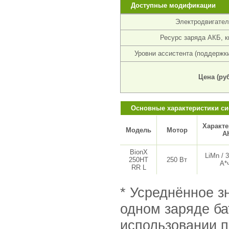
Доступные модификации
Электродвигател
Ресурс заряда АКБ, к
Уровни ассистента (поддержки
Цена (руб
Основные характеристики си
Характе
Модель
Мотор
А
BionX
LiMn / 3
250HT
250 Вт
А*
RR L
* Усреднённое з
одном заряде б
использовании п