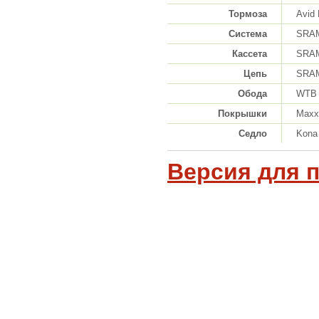
Тормоза
Avid 
Система
SRAM
Кассета
SRAM
Цепь
SRAM
Обода
WTB 
Покрышки
Maxxi
Седло
Kona
Версия для 