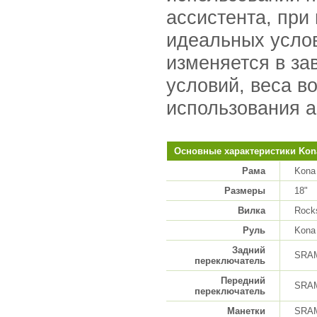
ассистента, при
идеальных усло
изменяется в за
условий, веса в
использования а
Основные характеристики Kona
Рама
Kona
Размеры
18"
Вилка
Rock
Руль
Kona
Задний
SRA
переключатель
Передний
SRA
переключатель
Манетки
SRA