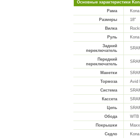
Основные характеристики Kona
Рама
Kona
Размеры
18"
Вилка
Rock
Руль
Kona
Задний
SRA
переключатель
Передний
SRA
переключатель
Манетки
SRA
Тормоза
Avid 
Система
SRAM
Кассета
SRAM
Цепь
SRAM
Обода
WTB 
Покрышки
Maxxi
Седло
Kona