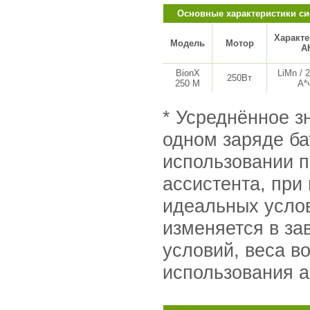
Основные характеристики си
Характе
Модель
Мотор
А
BionX
LiMn / 2
250Вт
250 M
А*
* Усреднённое з
одном заряде б
использовании п
ассистента, при
идеальных усло
изменяется в за
условий, веса в
использования а