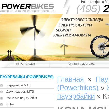
Наш телефон в Мо
(495)
2
Интернет-магазин электровелосипедов
ИНФОРМАЦИЯ
Оплата и доставка
ПАУЭРБАЙКИ (POWERBIKES)
Главная
»
Пау
Хардтейлы MTB
(Powerbikes)
»
Двухподвесы MTB
пауэрбайки
»
K
Женские пауэрбайки
Cube