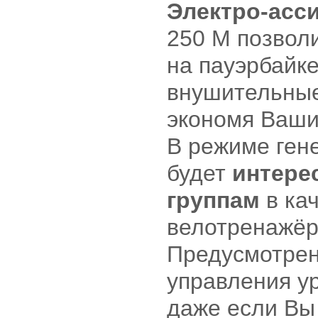
Электро-асс
250 M позвол
на пауэрбайк
внушительные
экономя Ваши
В режиме ген
будет
интере
группам
в ка
велотренажёр
Предусмотрен
управления ур
даже если Вы