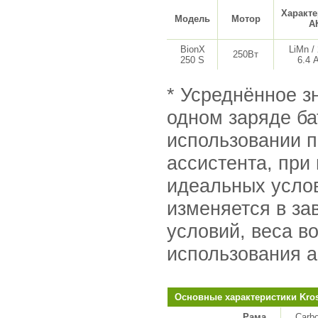
Характе
Модель
Мотор
А
BionX
LiMn / 
250Вт
250 S
6.4 
* Усреднённое з
одном заряде б
использовании п
ассистента, при
идеальных усло
изменяется в за
условий, веса в
использования а
Основные характеристики Kross
Рама
Carb