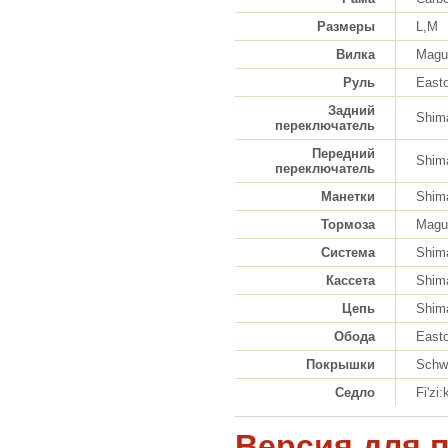
Размеры
L,M
Вилка
Magur
Руль
Easto
Задний
Shim
переключатель
Передний
Shim
переключатель
Манетки
Shim
Тормоза
Magur
Система
Shim
Кассета
Shim
Цепь
Shim
Обода
East
Покрышки
Schw
Седло
Fi'zi
Версия для 