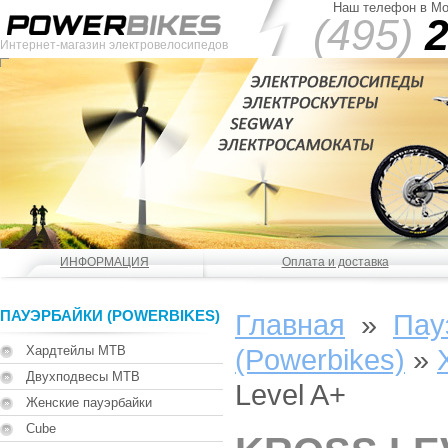
Наш телефон в Мо
(495)
2
Интернет-магазин электровелосипедов
ИНФОРМАЦИЯ
Оплата и доставка
ПАУЭРБАЙКИ (POWERBIKES)
Главная
»
Пау
Хардтейлы MTB
(Powerbikes)
»
Двухподвесы MTB
Level A+
Женские пауэрбайки
Cube