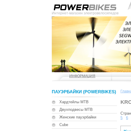
Интернет-магазин электровелосипедов
ИНФОРМАЦИЯ
ПАУЭРБАЙКИ (POWERBIKES)
Главн
KRO
Хардтейлы MTB
Двухподвесы MTB
Стра
Женские пауэрбайки
5
6
Cube