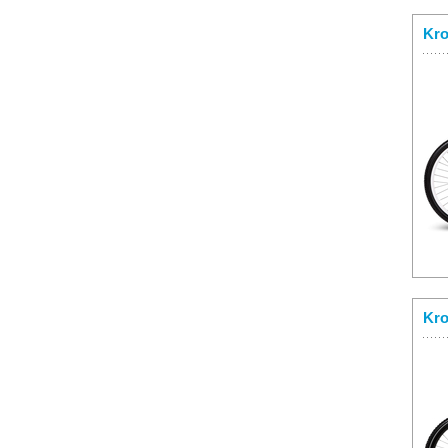
Kro
Kro