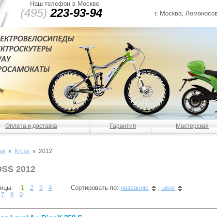
Наш телефон в Москве
(495)
223-93-94
г. Москва, Ломоносов
Оплата и доставка
Гарантия
Мастерская
ая
»
Kross
» 2012
SS 2012
ницы:
1
2
3
4
Сортировать по:
названию
,
цене
7
8
9