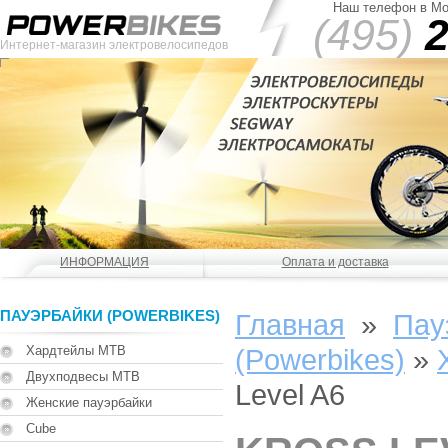
Наш телефон в Мо
(495)
2
Интернет-магазин электровелосипедов
ИНФОРМАЦИЯ
Оплата и доставка
ПАУЭРБАЙКИ (POWERBIKES)
Главная
»
Пау
Хардтейлы MTB
(Powerbikes)
»
Двухподвесы MTB
Level A6
Женские пауэрбайки
Cube