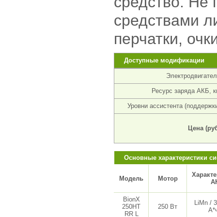
средство. Не
средствами л
перчатки, очки
Доступные модификации
Электродвигател
Ресурс заряда АКБ, к
Уровни ассистента (поддержки
Цена (руб
Основные характеристики си
Характе
Модель
Мотор
А
BionX
LiMn / 3
250HT
250 Вт
А*
RR L