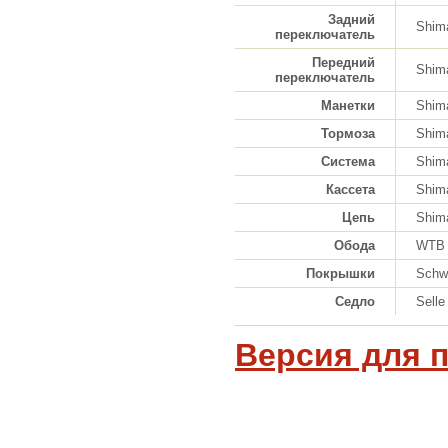
Задний
Shim
переключатель
Передний
Shim
переключатель
Манетки
Shim
Тормоза
Shima
Система
Shima
Кассета
Shima
Цепь
Shim
Обода
WTB 
Покрышки
Schw
Седло
Selle
Версия для 