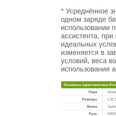
* Усреднённое з
одном заряде б
использовании п
ассистента, при
идеальных усло
изменяется в за
условий, веса в
использования а
Основные характеристики Kros
Рама
Alumi
Размеры
L,M,
Вилка
Sunto
Руль
KROSS