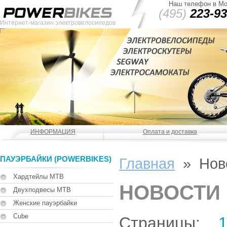
Наш телефон в Мо
(495)
223-93
Интернет-магазин электровелосипедов
ИНФОРМАЦИЯ
Оплата и доставка
ПАУЭРБАЙКИ (POWERBIKES)
Главная
»
Нов
Хардтейлы MTB
НОВОСТИ
Двухподвесы MTB
Женские пауэрбайки
Cube
Страницы: