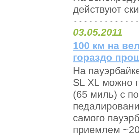
действуют ски
03.05.2011
100 км на ве
гораздо про
На пауэрбайк
SL XL
можно п
(65 миль) с 
педалировани
самого пауэр
приемлем
~2