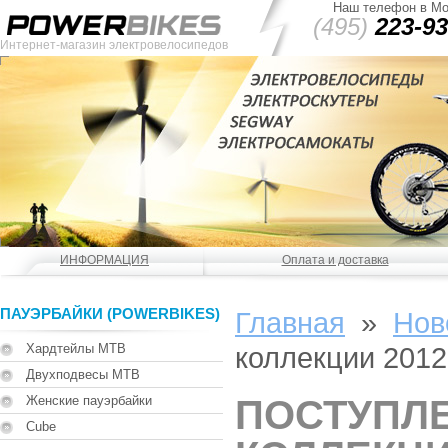
Наш телефон в Мо
(495)
223-93
Интернет-магазин электровелосипедов
ИНФОРМАЦИЯ
Оплата и доставка
ПАУЭРБАЙКИ (POWERBIKES)
Главная
»
Нов
Хардтейлы MTB
коллекции 2012
Двухподвесы MTB
Женские пауэрбайки
ПОСТУПЛ
Cube