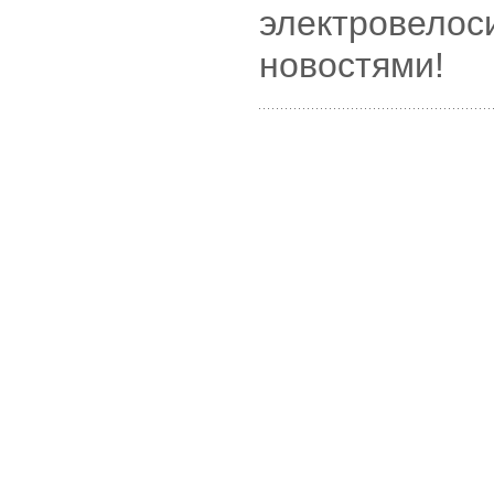
электровелос
новостями!