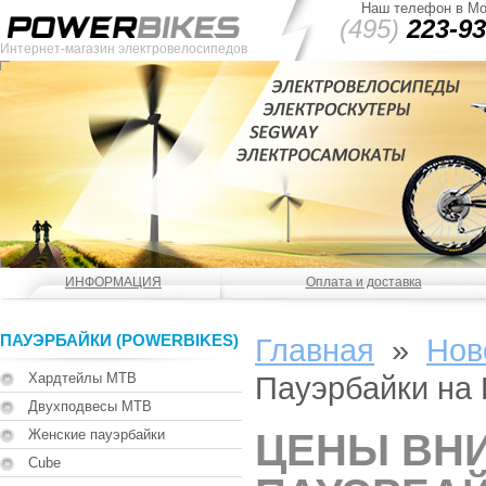
Наш телефон в Мо
(495)
223-93
Интернет-магазин электровелосипедов
ИНФОРМАЦИЯ
Оплата и доставка
ПАУЭРБАЙКИ (POWERBIKES)
Главная
»
Нов
Хардтейлы MTB
Пауэрбайки на
Двухподвесы MTB
Женские пауэрбайки
ЦЕНЫ ВНИ
Cube