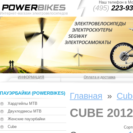
Наш телефон в Мо
(495)
223-93
Интернет-магазин электровелосипедов
ИНФОРМАЦИЯ
Оплата и доставка
ПАУЭРБАЙКИ (POWERBIKES)
Главная
»
Cub
Хардтейлы MTB
CUBE 2012
Двухподвесы MTB
Женские пауэрбайки
Cube
Сорт