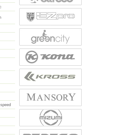
c
h
 speed