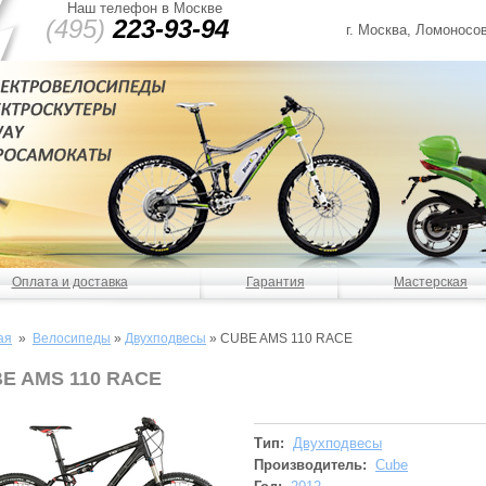
Наш телефон в Москве
(495)
223-93-94
г. Москва, Ломоносов
Оплата и доставка
Гарантия
Мастерская
ая
»
Велосипеды
»
Двухподвесы
»
CUBE AMS 110 RACE
E AMS 110 RACE
Тип:
Двухподвесы
Производитель:
Cube