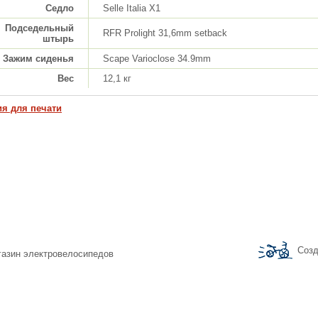
Седло
Selle Italia X1
Подседельный
RFR Prolight 31,6mm setback
штырь
Зажим сиденья
Scape Varioclose 34.9mm
Вес
12,1 кг
ия для печати
Созд
агазин электровелосипедов