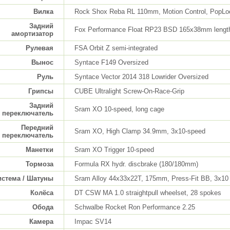
Вилка
Rock Shox Reba RL 110mm, Motion Control, PopLo
Задний
Fox Performance Float RP23 BSD 165x38mm lengt
амортизатор
Рулевая
FSA Orbit Z semi-integrated
Вынос
Syntace F149 Oversized
Руль
Syntace Vector 2014 318 Lowrider Oversized
Грипсы
CUBE Ultralight Screw-On-Race-Grip
Задний
Sram XO 10-speed, long cage
переключатель
Передний
Sram XO, High Clamp 34.9mm, 3x10-speed
переключатель
Манетки
Sram XO Trigger 10-speed
Тормоза
Formula RX hydr. discbrake (180/180mm)
истема / Шатуны
Sram Alloy 44x33x22T, 175mm, Press-Fit BB, 3x10
Колёса
DT CSW MA 1.0 straightpull wheelset, 28 spokes
Обода
Schwalbe Rocket Ron Performance 2.25
Камера
Impac SV14