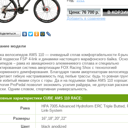
Год:
2012
Цена: 76 700 р.
Добавить в сравнение
Поделиться…
ание модели
ка велосипедов AMS 110 — очевидный сплав комфортабельности 4-рыч
й подвески FSP 4-link и динамики настоящего марафонского байка. Осно
ипедов – рама из авиационного алюминиевого сплава и специально
ктированная система амортизации FOX Racing Shox с технологией
орменного демпфирования. Благодаря таким амортизаторам велосипед
ретают гибкую настраиваемость под любые трассы: будь то ровная грун
е избитый ямами спуск с горы. Да и на подъемах байки AMS 110 хороши:
логия ProPedal позволит экономить усилия райдера, не допуская раскач
ски. Одним словом, спортивная универсальность.
овные характеристики CUBE AMS 110 RACE:
HPA 7005 Advanced Hydroform ERC Triple Butted, 
Рама
Link-System
Размеры
16",18",20",22"
Цвет
black anodized