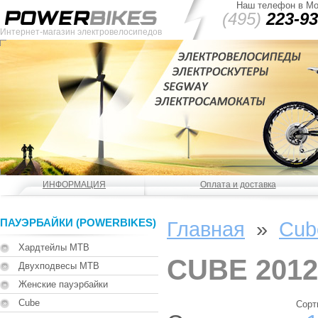
Наш телефон в Мо
(495)
223-93
Интернет-магазин электровелосипедов
ИНФОРМАЦИЯ
Оплата и доставка
ПАУЭРБАЙКИ (POWERBIKES)
Главная
»
Cub
Хардтейлы MTB
CUBE 2012
Двухподвесы MTB
Женские пауэрбайки
Cube
Сорт