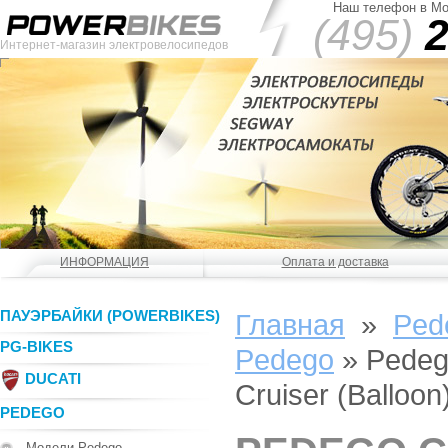
Наш телефон в Мо
(495)
2
Интернет-магазин электровелосипедов
ИНФОРМАЦИЯ
Оплата и доставка
ПАУЭРБАЙКИ (POWERBIKES)
Главная
»
Ped
PG-BIKES
Pedego
»
Pedeg
DUCATI
Cruiser (Balloon
PEDEGO
Модели Pedego