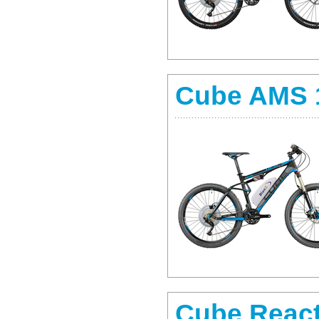
Cube AMS 
Cube React