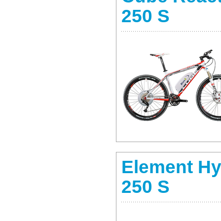
250 S
Element Hy
250 S