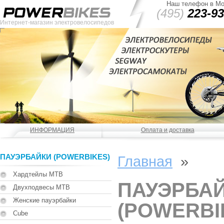
Наш телефон в Мо
(495)
223-93
Интернет-магазин электровелосипедов
ИНФОРМАЦИЯ
Оплата и доставка
ПАУЭРБАЙКИ (POWERBIKES)
Главная
»
Хардтейлы MTB
ПАУЭРБА
Двухподвесы MTB
Женские пауэрбайки
(POWERBI
Cube