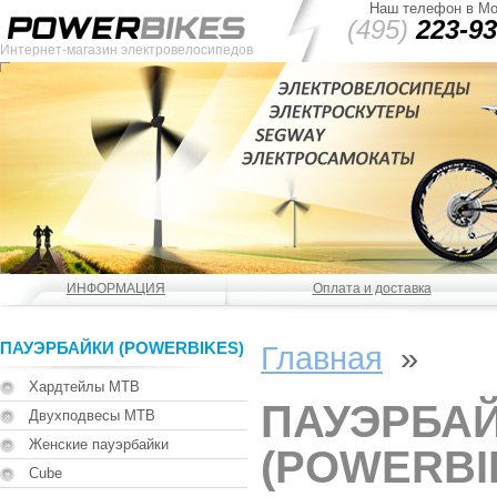
Наш телефон в Мо
(495)
223-93
Интернет-магазин электровелосипедов
ИНФОРМАЦИЯ
Оплата и доставка
ПАУЭРБАЙКИ (POWERBIKES)
Главная
»
Хардтейлы MTB
ПАУЭРБА
Двухподвесы MTB
Женские пауэрбайки
(POWERBI
Cube