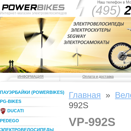
Наш телефон в Мо
(495)
2
Интернет-магазин электровелосипедов
ИНФОРМАЦИЯ
Оплата и доставка
ПАУЭРБАЙКИ (POWERBIKES)
Главная
»
Вел
PG-BIKES
992S
DUCATI
VP-992S
PEDEGO
ЭЛЕКТРОВЕЛОСИПЕДЫ