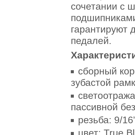
сочетании с 
подшипниками
гарантируют 
педалей.
Характерист
сборный кор
зубастой рамк
светоотраж
пассивной бе
резьба: 9/16”
цвет: True Bl