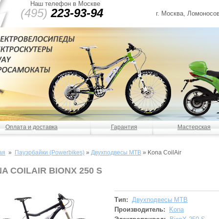
Наш телефон в Москве
(495)
223-93-94
г. Москва, Ломоносов
Оплата и доставка
Гарантия
Мастерская
ая
»
Пауэрбайки (Powerbikes)
»
Двухподвесы MTB
»
Kona CoilAir
A COILAIR BIONX 250 S
Тип:
Двухподвесы MTB
Производитель:
Kona