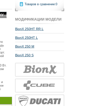
Товаров в сравнении:
0
МОДИФИКАЦИИ МОДЕЛИ
BionX 250HT RR L
BionX 250HT L
по
едь
BionX 250 M
е
орт.
BionX 250 S
лей
0 Вт.
ном
 и
рое
й