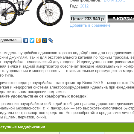
Электропривод:
BionX 250 S
Год:
2012
Цена: 233 940 р.
Добавить в сравнение
Поделиться…
я модель пуэрбайка одинаково хорошо подойдёт как для передвижения 
ским джунглям, так и для экстремального катания по горным трассам, в
т пауэрбайка - классический двухподвес. Индивидуально настраиваемы
няя вилка и задний амортизатор обеспечат поездке максимальный комф
сть управления и маневренность — отличительные преимущества моде
го типа.
рическое сердце пауэрбайка - электромотор Bionx 250 S - мощностью 25
ёгкая и недорогая система электрооборудования идеальна при ежеднев
должительном покорении подъемов.
чайте удовольствие от комфортных поездок!
правлении пауэрбайком соблюдайте общие правила дорожного движения
нальной безопасности, т. к. пауэрбайк — это высокотехнологичное быст
идуальное транспортное средство. Не пренебрегайте средствами лично
ы (шлем, перчатки, очки).
оступные модификации