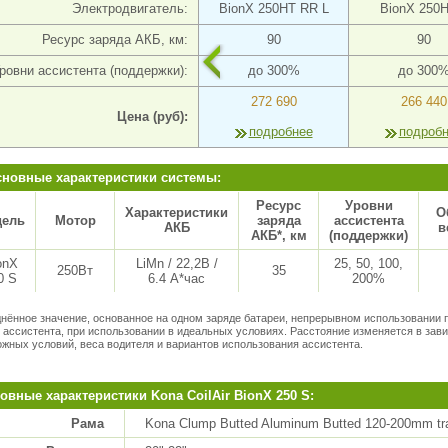
Электродвигатель:
BionX 250HT RR L
BionX 250H
Ресурс заряда АКБ, км:
90
90
ровни ассистента (поддержки):
до 300%
до 300
272 690
266 440
Цена (руб):
подробнее
подроб
новные характеристики системы:
Ресурс
Уровни
Характеристики
О
ель
Мотор
заряда
ассистента
АКБ
в
АКБ*, км
(поддержки)
onX
LiMn / 22,2В /
25, 50, 100,
250Вт
35
0 S
6.4 А*час
200%
днённое значение, основанное на одном заряде батареи, непрерывном использовании 
 ассистента, при использовании в идеальных условиях. Расстояние изменяется в зав
ожных условий, веса водителя и вариантов использования ассистента.
овные характеристики Kona CoilAir BionX 250 S:
Рама
Kona Clump Butted Aluminum Butted 120-200mm tr