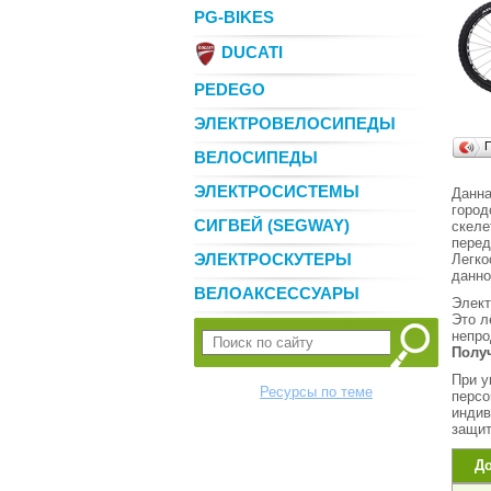
PG-BIKES
DUCATI
PEDEGO
ЭЛЕКТРОВЕЛОСИПЕДЫ
ВЕЛОСИПЕДЫ
ЭЛЕКТРОСИСТЕМЫ
Данна
город
СИГВЕЙ (SEGWAY)
скеле
перед
ЭЛЕКТРОСКУТЕРЫ
Легко
данно
ВЕЛОАКСЕССУАРЫ
Элект
Это л
непро
Полу
При у
Ресурсы по теме
персо
индив
защит
Д