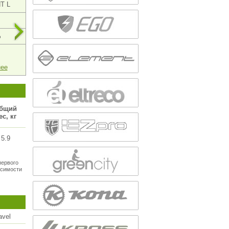
T L
BionX 250 M
BionX 250 S
65
35
%
до 200%
до 200%
246 440
233 940
нее
подробнее
подробнее
бщий
ес, кг
5.9
первого
исимости
avel