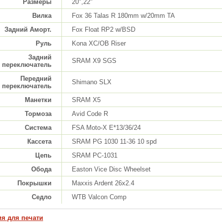
Размеры
20",22"
Вилка
Fox 36 Talas R 180mm w/20mm TA
Задний Аморт.
Fox Float RP2 w/BSD
Руль
Kona XC/OB Riser
Задний
SRAM X9 SGS
переключатель
Передний
Shimano SLX
переключатель
Манетки
SRAM X5
Тормоза
Avid Code R
Система
FSA Moto-X E*13/36/24
Кассета
SRAM PG 1030 11-36 10 spd
Цепь
SRAM PC-1031
Обода
Easton Vice Disc Wheelset
Покрышки
Maxxis Ardent 26x2.4
Седло
WTB Valcon Comp
ия для печати