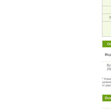
У
Ос
Мод
Bi
25
* Усре
уровня
от дор
Осн