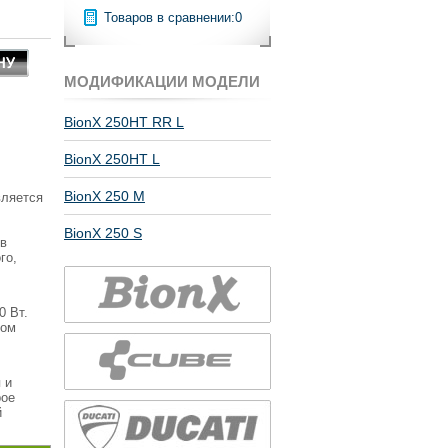
Товаров в сравнении:
0
МОДИФИКАЦИИ МОДЕЛИ
BionX 250HT RR L
BionX 250HT L
BionX 250 M
вляется
BionX 250 S
 в
го,
.
0 Вт.
ном
 и
рое
й