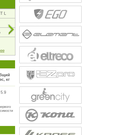
T L
BionX 250 M
BionX 250 S
65
35
%
до 200%
до 200%
128 740
116 240
нее
подробнее
подробнее
бщий
ес, кг
5.9
первого
исимости