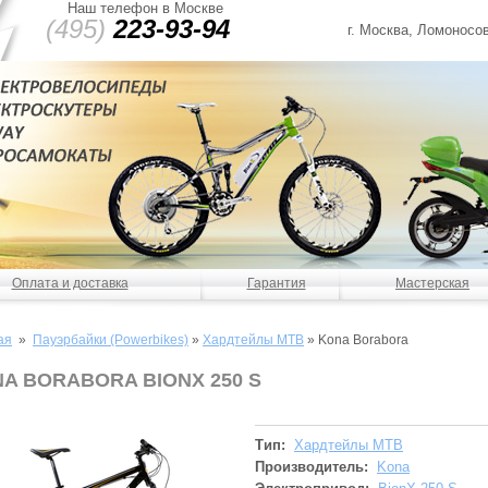
Наш телефон в Москве
(495)
223-93-94
г. Москва, Ломоносов
Оплата и доставка
Гарантия
Мастерская
ая
»
Пауэрбайки (Powerbikes)
»
Хардтейлы MTB
»
Kona Borabora
A BORABORA BIONX 250 S
Тип:
Хардтейлы MTB
Производитель:
Kona