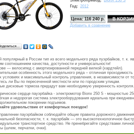
Электропривод:
BionX 250 S
Год:
2012
Цена: 116 240 р.
Добавить в сравнение
Поделиться…
 популярный в России тип из всего модельного ряда пуэрбайков, т. к. я
м соотношением качества, доступности и универсальности!
ове — велосипед с амортизированной передней вилкой (хардтейл).
ительная особенность этого модельного ряда – отличная проходимость
 условиях и максимальный контроль управления, в независимости от то
тесь ли Вы по пересеченной местности или по городским улицам.
е дисковые тормоза придадут вам необходимую уверенность контроля
рическое сердце пауэрбайка - электромотор Bionx 250 S - мощностью 25
ёгкая и недорогая система электрооборудования идеальна при ежеднев
должительном покорении подъемов.
чайте удовольствие от комфортных поездок!
правлении пауэрбайком соблюдайте общие правила дорожного движения
нальной безопасности, т. к. пауэрбайк — это высокотехнологичное быст
идуальное транспортное средство. Не пренебрегайте средствами лично
ы (шлем, перчатки, очки).