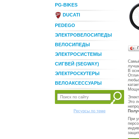
PG-BIKES
DUCATI
PEDEGO
ЭЛЕКТРОВЕЛОСИПЕДЫ
ВЕЛОСИПЕДЫ
ЭЛЕКТРОСИСТЕМЫ
Самый
СИГВЕЙ (SEGWAY)
лучши
В осн
ЭЛЕКТРОСКУТЕРЫ
Отлич
любых
ВЕЛОАКСЕССУАРЫ
катае
Мощны
Элект
Это л
непро
Ресурсы по теме
Полу
При у
персо
индив
защит