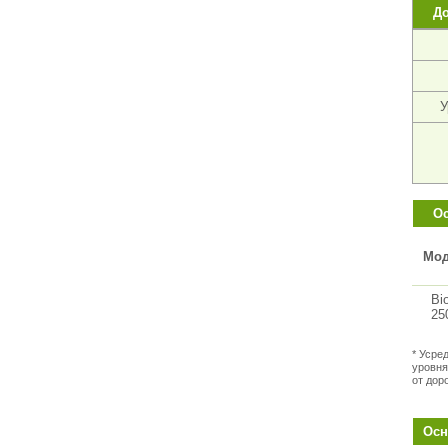
Д
У
Ос
Мод
Bi
25
* Усре
уровня
от дор
Осн