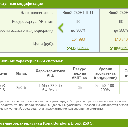
оступные модификации
Электродвигатель:
BionX 250HT RR L
BionX 250H
Ресурс заряда АКБ, км:
90
90
ровни ассистента (поддержки):
до 300%
до 300
154 990
148 740
Цена (руб):
подробнее
подроб
новные характеристики системы:
Ресурс
Уровни
Характеристики
О
ель
Мотор
заряда
ассистента
АКБ
в
АКБ*, км
(поддержки)
onX
LiMn / 22,2В /
25, 50, 100,
250Вт
35
0 S
6.4 А*час
200%
днённое значение, основанное на одном заряде батареи, непрерывном использовании 
 ассистента, при использовании в идеальных условиях. Расстояние изменяется в зав
ожных условий, веса водителя и вариантов использования ассистента.
овные характеристики Kona Borabora BionX 250 S: