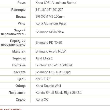
Рама
Kona 6061 Aluminum Butted
Размеры
14",16",18",20",22"
Вилка
SR XCM V3 100mm
Руль
Kona Aluminum Riser
Задний
Shimano Alivio New
переключатель
Передний
Shimano FD-TX50
переключатель
Манетки
Shimano Acera NEW
Тормоза
Avid Elixir 1
Система
Suntour XCT-V1 42/34/24
Кассета
Shimano CS-HG31 8spd
Цепь
KMC Z-72
Обода
Kona Double Wall
Покрышки
Kenda Small Block Eight 26x2.1
Седло
Kona XC
ия для печати