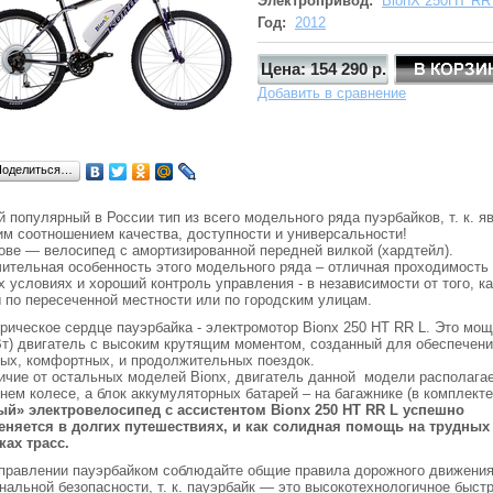
Электропривод:
BionX 250HT RR
Год:
2012
Цена: 154 290 р.
Добавить в сравнение
Поделиться…
 популярный в России тип из всего модельного ряда пуэрбайков, т. к. я
м соотношением качества, доступности и универсальности!
ове — велосипед с амортизированной передней вилкой (хардтейл).
ительная особенность этого модельного ряда – отличная проходимость
 условиях и хороший контроль управления - в независимости от того, к
 по пересеченной местности или по городским улицам.
рическое сердце пауэрбайка - электромотор Bionx 250 HT RR L. Это мо
Вт) двигатель с высоким крутящим моментом, созданный для обеспечен
ых, комфортных, и продолжительных поездок.
ичие от остальных моделей Bionx, двигатель данной модели располагае
нем колесе, а блок аккумуляторных батарей – на багажнике (в комплекте
й» электровелосипед с ассистентом Bionx 250 HT RR L успешно
няется в долгих путешествиях, и как солидная помощь на трудных
ках трасс.
правлении пауэрбайком соблюдайте общие правила дорожного движения
нальной безопасности, т. к. пауэрбайк — это высокотехнологичное быст