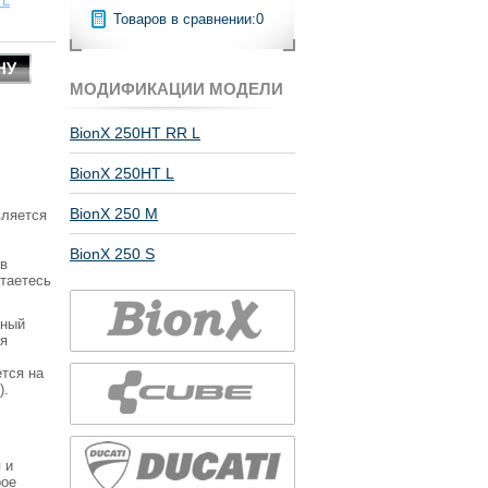
 L
Товаров в сравнении:
0
МОДИФИКАЦИИ МОДЕЛИ
BionX 250HT RR L
BionX 250HT L
BionX 250 M
вляется
BionX 250 S
 в
атаетесь
щный
ия
тся на
).
 и
рое