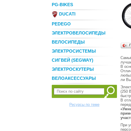
PG-BIKES
DUCATI
PEDEGO
ЭЛЕКТРОВЕЛОСИПЕДЫ
ВЕЛОСИПЕДЫ
ЭЛЕКТРОСИСТЕМЫ
Самый
СИГВЕЙ (SEGWAY)
лучши
В осн
ЭЛЕКТРОСКУТЕРЫ
Отлич
любых
ВЕЛОАКСЕССУАРЫ
ли Вы
Элект
(250 
быстр
В отл
Ресурсы по теме
перед
«Умны
приме
участ
При у
персо