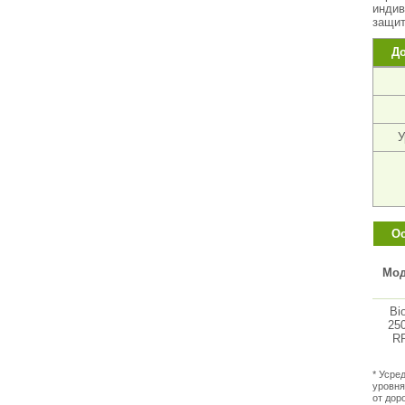
индив
защит
Д
У
Ос
Мод
Bi
25
RR
* Усре
уровня
от дор