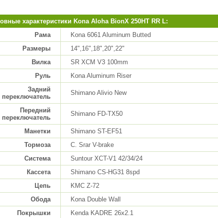
овные характеристики Kona Aloha BionX 250HT RR L:
Рама
Kona 6061 Aluminum Butted
Размеры
14",16",18",20",22"
Вилка
SR XCM V3 100mm
Руль
Kona Aluminum Riser
Задний
Shimano Alivio New
переключатель
Передний
Shimano FD-TX50
переключатель
Манетки
Shimano ST-EF51
Тормоза
C. Srar V-brake
Система
Suntour XCT-V1 42/34/24
Кассета
Shimano CS-HG31 8spd
Цепь
KMC Z-72
Обода
Kona Double Wall
Покрышки
Kenda KADRE 26x2.1