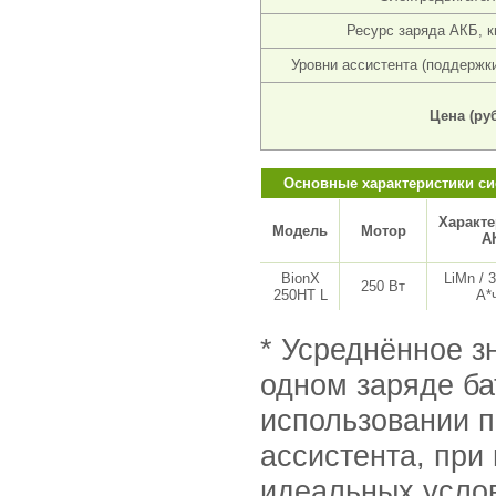
Ресурс заряда АКБ, к
Уровни ассистента (поддержки
Цена (руб
Основные характеристики си
Характе
Модель
Мотор
А
BionX
LiMn / 3
250 Вт
250HT L
А*
* Усреднённое з
одном заряде б
использовании п
ассистента, при
идеальных усло