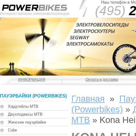
Наш телефон в Мо
(495)
2
Интернет-магазин электровелосипедов
ИНФОРМАЦИЯ
Оплата и доставка
ПАУЭРБАЙКИ (POWERBIKES)
Главная
»
Пау
Хардтейлы MTB
(Powerbikes)
»
Двухподвесы MTB
MTB
»
Kona Hei
Женские пауэрбайки
Cube