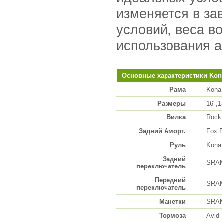
изменяется в за
условий, веса в
использования а
Основные характеристики Kona 
Рама
Kona
Размеры
16",1
Вилка
Rock
Задний Аморт.
Fox 
Руль
Kona
Задний
SRA
переключатель
Передний
SRA
переключатель
Манетки
SRA
Тормоза
Avid 