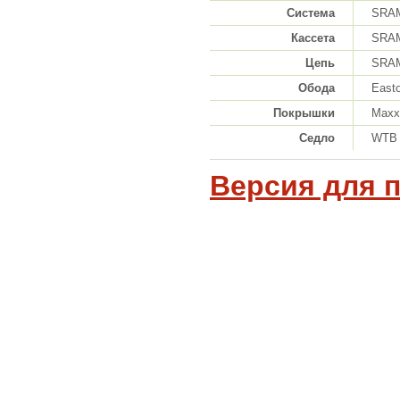
Система
SRAM
Кассета
SRAM
Цепь
SRAM
Обода
East
Покрышки
Maxxi
Седло
WTB 
Версия для 