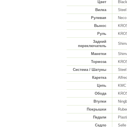
Цвет
Black
Вилка
Steel
Рулевая
Neco
Вынос
KROSS
Руль
KROSS
Задний
Shim
переключатель
Манетки
Shim
Тормоза
KROS
Система / Шатуны
Steel
Каретка
Alfre
Цепь
KMC 
Обода
KROSS
Втулки
Ning
Покрышки
Ruben
Педали
Plast
Седло
Sell