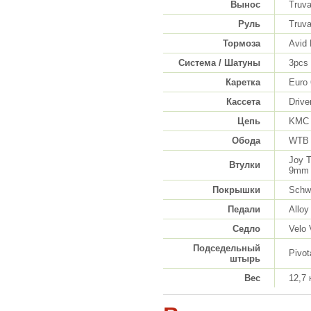
Вынос
Truva
Руль
Truva
Тормоза
Avid 
Система / Шатуны
3pcs
Каретка
Euro
Кассета
Drive
Цепь
KMC 
Обода
WTB 
Joy 
Втулки
9mm
Покрышки
Schwa
Педали
Alloy
Седло
Velo 
Подседельный
Pivot
штырь
Вес
12,7 