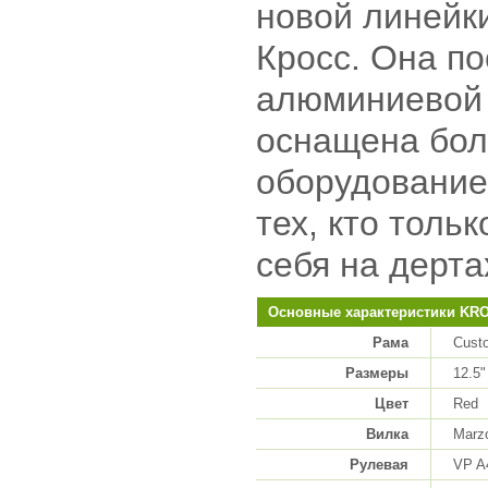
новой линейк
Кросс. Она по
алюминиевой 
оснащена бол
оборудование
тех, кто толь
себя на дерта
Основные характеристики KRO
Рама
Custo
Размеры
12.5"
Цвет
Red
Вилка
Marzo
Рулевая
VP A4