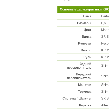
Основные характеристики KRO
Рама
Perfo
Размеры
L,M,
Цвет
Matte
Вилка
SR S
Рулевая
Neco
Вынос
KROS
Руль
KROSS
Задний
Shim
переключатель
Передний
Shim
переключатель
Манетки
Shim
Тормоза
Shim
Система / Шатуны
SR S
Каретка
Alfre