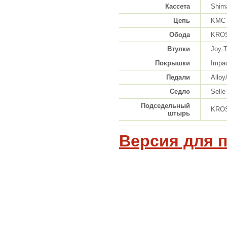
Кассета
Shim
Цепь
KMC 
Обода
KROSS
Втулки
Joy 
Покрышки
Impac
Педали
Alloy
Седло
Sell
Подседельный
KROS
штырь
Версия для 