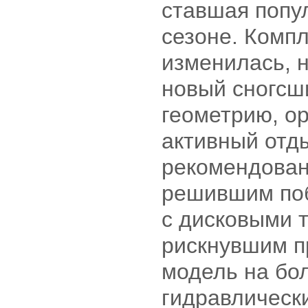
ставшая попу
сезоне. Комп
изменилась, 
новый сногсш
геометрию, о
активный отд
рекомендован
решившим поб
с дисковыми 
рискнувшим п
модель на бо
гидравлическ