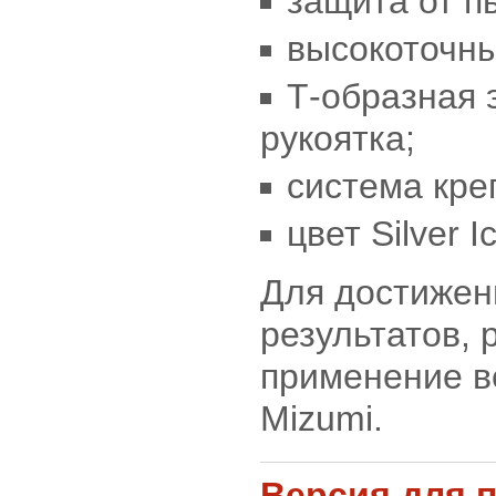
защита от п
высокоточн
Т-образная 
рукоятка;
система кре
цвет Silver I
Для достижен
результатов,
применение в
Mizumi.
Версия для 