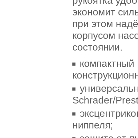
рукоятка удоб
экономит сил
при этом над
корпусом нас
состоянии.
компактный 
конструкцион
универсальн
Schrader/Prest
эксцентрико
ниппеля;