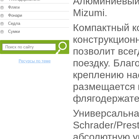
Алюминиевый 
Фляги
Mizumi.
Фонари
Седла
Компактный к
Сумки
конструкцион
позволит всег
поездку. Бла
Ресурсы по теме
креплению на
размещается 
флягодержате
Универсальна
Schrader/Pres
абсолютную у