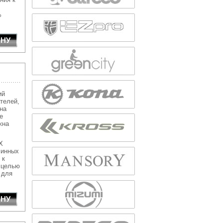
%
ий
телей,
на
е
жна
X
линных
 к
 целью
 для