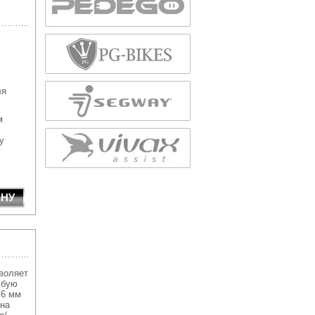
ля
м
у
воляет
юбую
,6 мм
 на