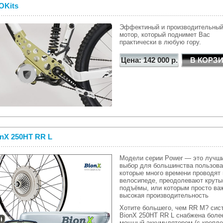
OKits
Эффектиный и производительны
мотор, который поднимет Вас
практически в любую гору.
Цена: 142 000 р.
nX 250HT RR L
Модели серии Power — это лучш
выбор для большинства пользова
которые много времени проводят 
велосипеде, преодолевают круты
подъёмы, или которым просто ва
высокая производительность
Хотите большего, чем RR M? сис
BionX 250HT RR L снабжена боле
мощный аккумулятором (с крепле