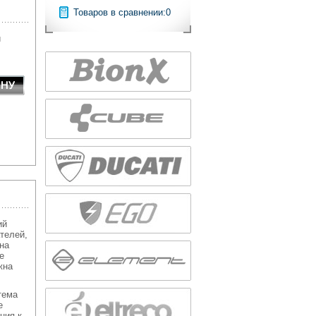
Товаров в сравнении:
0
й
ий
телей,
на
е
жна
тема
е
ния к