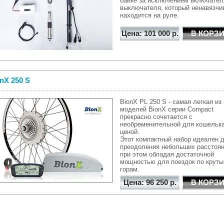
байке за исключением включател
выключателя, который ненавязчи
находится на руле.
Цена: 101 000 р.
nX 250 S
BionX PL 250 S - самая легкая из
моделей BionX
серии Compact
прекрасно сочетается с
необременительной для кошельк
ценой.
Этот компактный набор идеален 
преодоления небольших расстоян
при этом обладая достаточной
мощностью для поездок по крут
горам.
Цена: 96 250 р.