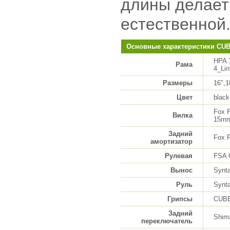
длины делает
естественной
Основные характеристики CU
HPA 
Рама
4_Li
Размеры
16",1
Цвет
black
Fox F
Вилка
15mm
Задний
Fox 
амортизатор
Рулевая
FSA O
Вынос
Synt
Руль
Synt
Грипсы
CUBE
Задний
Shim
переключатель