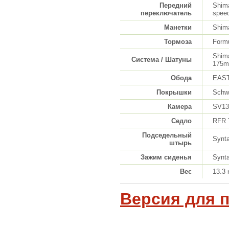
Передний
Shim
переключатель
spee
Манетки
Shima
Тормоза
Formu
Shim
Система / Шатуны
175m
Обода
EAST
Покрышки
Schwa
Камера
SV13F
Седло
RFR T
Подседельный
Synt
штырь
Зажим сиденья
Synt
Вес
13.3 
Версия для 