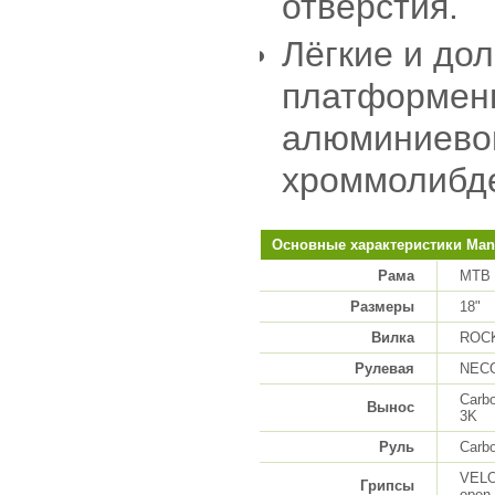
отверстия.
Лёгкие и до
платформенн
алюминиевог
хроммолибд
Основные характеристики Man
Рама
MTB 
Размеры
18"
Вилка
ROCK
Рулевая
NEC
Carbo
Вынос
3K
Руль
Carbo
VELO,
Грипсы
open,