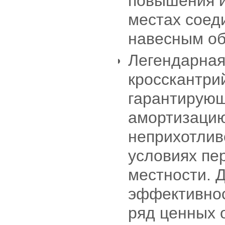
повышения и
местах соед
навесным о
Легендарная
кросскантри
гарантирую
амортизацию
неприхотлив
условиях пе
местности. 
эффективнос
ряд ценных 