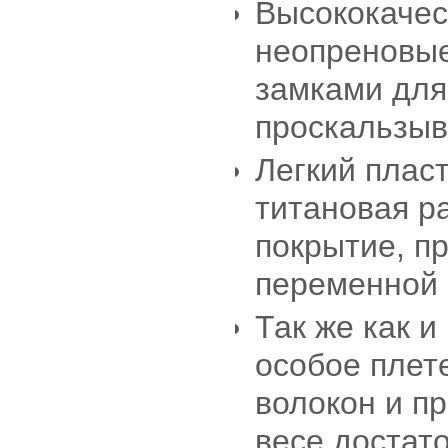
Высококаче
неопреновые
замками для
проскальзыв
Легкий плас
титановая р
покрытие, п
переменной 
Так же как и
особое плет
волокон и п
весе достат