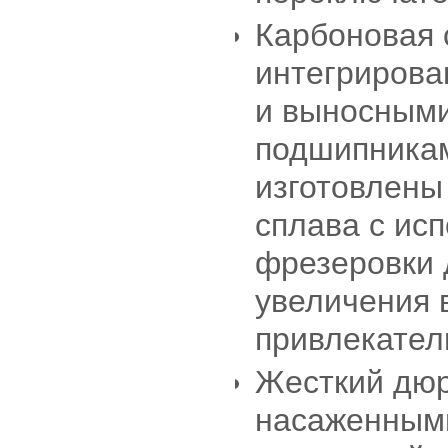
Карбоновая 
интегрирова
и выносным
подшипникам
изготовлены
сплава с ис
фрезеровки 
увеличения
привлекател
Жесткий дюр
насаженными