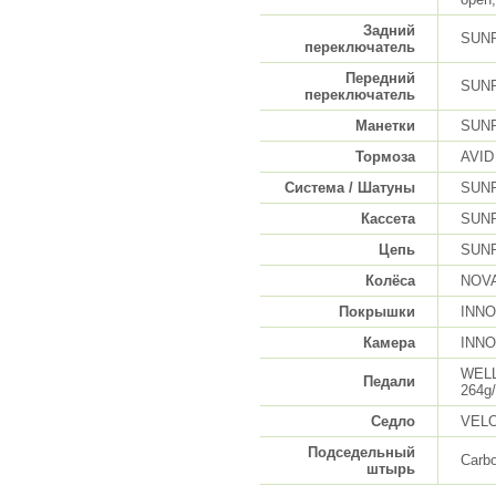
Задний
SUNR
переключатель
Передний
SUNR
переключатель
Манетки
SUNR
Тормоза
AVID 
Система / Шатуны
SUNR
Кассета
SUN
Цепь
SUN
Колёса
NOVAT
Покрышки
INNO
Камера
INNO
WELL
Педали
264g
Седло
VELO 
Подседельный
Carb
штырь