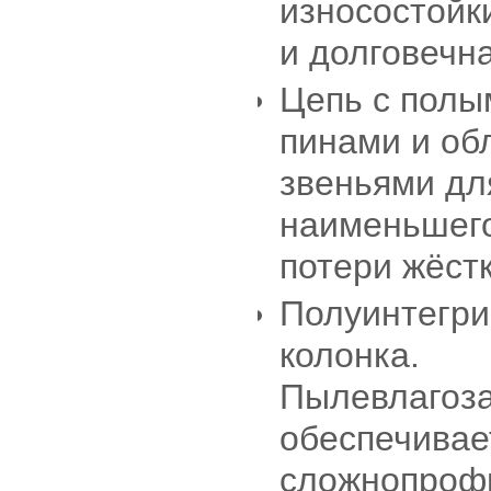
износостойк
и долговечна
Цепь с полы
пинами и об
звеньями дл
наименьшего
потери жёстк
Полуинтегри
колонка.
Пылевлагоз
обеспечивае
сложнопроф