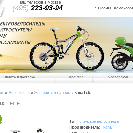
Наш телефон в Москве
(495)
223-93-94
г. Москва, Ломоносов
Оплата и доставка
Гарантия
Мастерская
ая
»
Велосипеды
»
Женские велосипеды
»
Kona Lele
A LELE
Тип:
Женские велосипеды
Производитель:
Kona