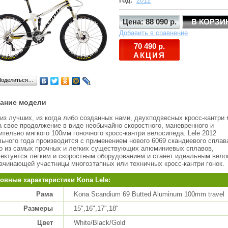
Год:
2012
Цена: 88 090 р.
Добавить в сравнение
70 490 р.
АКЦИЯ
Поделиться…
ание модели
из лучших, из когда либо созданных нами, двухподвесных кросс-кантри
 свое продолжение в виде необычайно скоростного, маневренного и
ительно мягкого 100мм гоночного кросс-кантри велосипеда. Lele 2012
ьного года производится с применением нового 6069 скандиевого сплав
о из самых прочных и легких существующих алюминиевых сплавов,
ектуется легким и скоростным оборудованием и станет идеальным вел
ачинающей участницы многоэтапных или техничных кросс-кантри гонок.
овные характеристики Kona Lele:
Рама
Kona Scandium 69 Butted Aluminum 100mm travel
Размеры
15",16",17",18"
Цвет
White/Black/Gold