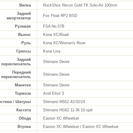
Вилка
RockShox Recon Gold TK Solo-Air 100mm
Задний
Fox Float RP2 BSD
амортизатор
Рулевая
FSA No.57B
Вынос
Kona XC/Road
Руль
Kona XC/Women's Riser
Грипсы
Kona Lisa
Задний
Shimano Deore
переключатель
Передний
Shimano Deore
переключатель
Манетки
Shimano Deore
Тормоза
Avid Elixir 3
истема / Шатуны
Shimano M552 42/32/24
Кассета
Shimano HG62 11-36 10 spd
Обода
Easton XC Wheelset
Втулки
Easton XC Wheelset / Easton XC Wheelset