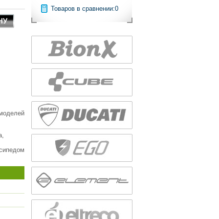
Товаров в сравнении:
0
 моделей
а,
осипедом