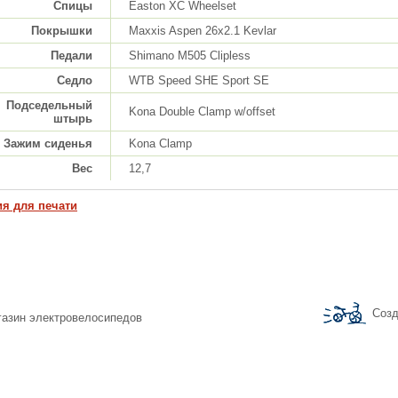
Спицы
Easton XC Wheelset
Покрышки
Maxxis Aspen 26x2.1 Kevlar
Педали
Shimano M505 Clipless
Седло
WTB Speed SHE Sport SE
Подседельный
Kona Double Clamp w/offset
штырь
Зажим сиденья
Kona Clamp
Вес
12,7
ия для печати
Созд
агазин электровелосипедов