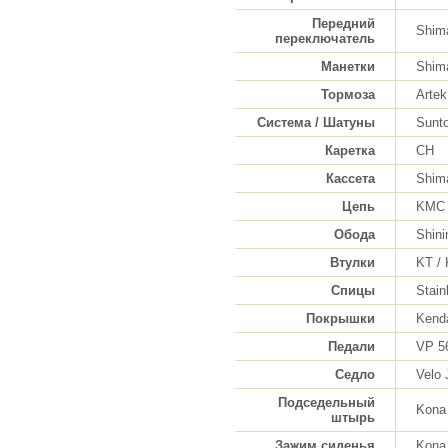
Передний
Shim
переключатель
Манетки
Shim
Тормоза
Artek
Система / Шатуны
Sunt
Каретка
CH
Кассета
Shim
Цепь
KMC
Обода
Shin
Втулки
KT /
Спицы
Stain
Покрышки
Kend
Педали
VP 5
Седло
Velo 
Подседельный
Kona
штырь
Зажим сиденья
Kona