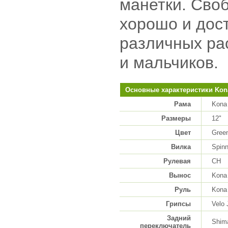
манетки. Сво
хорошо и дост
различных ра
и мальчиков.
Основные характеристики Kona
Рама
Kona
Размеры
12"
Цвет
Green
Вилка
Spin
Рулевая
CH
Вынос
Kona 
Руль
Kona 
Грипсы
Velo 
Задний
Shim
переключатель