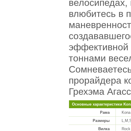
велосипедах,
влюбитесь в п
маневренность
создававшего
эффективной 
тоннами весел
Сомневаетесь
прорайдера к
Грехэма Агасс
Основные характеристики Kona
Рама
Kona
Размеры
L,M,
Вилка
Rock