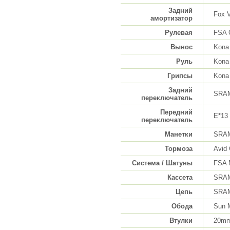
Задний
Fox 
амортизатор
Рулевая
FSA 
Вынос
Kona
Руль
Kona
Грипсы
Kona
Задний
SRAM
переключатель
Передний
E*13
переключатель
Манетки
SRAM
Тормоза
Avid
Система / Шатуны
FSA 
Кассета
SRAM
Цепь
SRAM
Обода
Sun 
Втулки
20mm