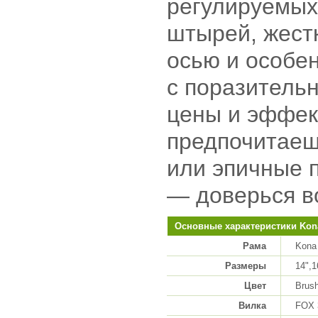
регулируемых
штырей, жест
осью и особе
с поразитель
цены и эффек
предпочитаеш
или эпичные 
— доверься в
Основные характеристики Kon
Рама
Kona
Размеры
14",1
Цвет
Brus
Вилка
FOX 