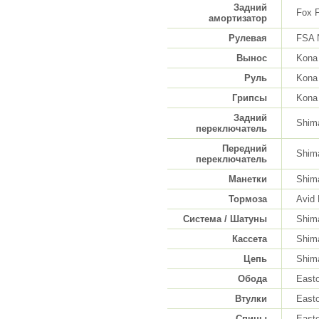
Задний
Fox 
амортизатор
Рулевая
FSA 
Вынос
Kona
Руль
Kona
Грипсы
Kona
Задний
Shim
переключатель
Передний
Shim
переключатель
Манетки
Shim
Тормоза
Avid 
Система / Шатуны
Shim
Кассета
Shim
Цепь
Shim
Обода
East
Втулки
East
Спицы
East