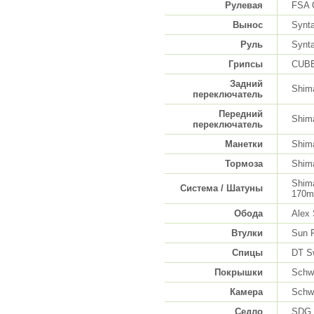
Рулевая
FSA O
Вынос
Synt
Руль
Synt
Грипсы
CUBE
Задний
Shim
переключатель
Передний
Shim
переключатель
Манетки
Shim
Тормоза
Shim
Shim
Система / Шатуны
170m
Обода
Alex
Втулки
Sun 
Спицы
DT Sw
Покрышки
Schwa
Камера
Schwa
Седло
SDG 