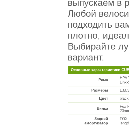
выпускаем в р
Любой велоси
подходить вам
плотно, идеа
Выбирайте лу
вариант.
Основные характеристики CUB
HPA 7
Рама
Link-
Размеры
L,M,
Цвет
black 
Fox 
Вилка
20mm
Задний
FOX 
амортизатор
lengt