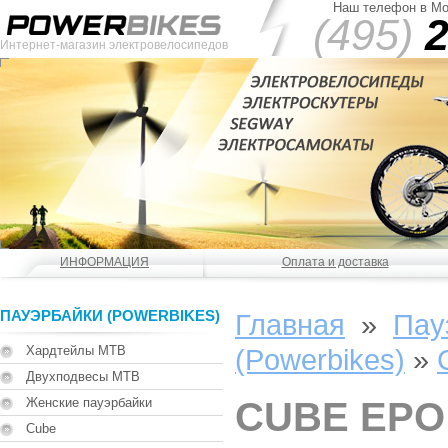
Наш телефон в Мо
(495)
2
Интернет-магазин электровелосипедов
ИНФОРМАЦИЯ
Оплата и доставка
ПАУЭРБАЙКИ (POWERBIKES)
Главная
»
Пау
Хардтейлы MTB
(Powerbikes)
»
Двухподвесы MTB
Женские пауэрбайки
CUBE EPO
Cube