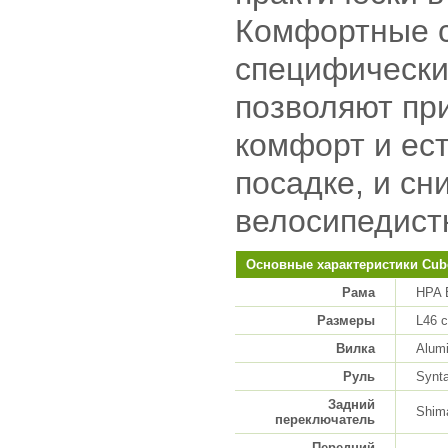
Комфортные 
специфически
позволяют пр
комфорт и ес
посадке, и сн
велосипедист
Основные характеристики Cub
Рама
HPA 
Размеры
L46 
Вилка
Alumi
Руль
Synta
Задний
Shim
переключатель
Передний